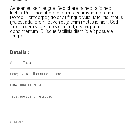
Aenean eu sem augue. Sed pharetra nec odio nec
luctus. Proin non libero et enim accumsan interdum.
Donec ullamcorper, dolor at fringilla vulputate, nisl metus
malesuada lorem, et vehicula enim metus id nibh. Sed
fringilla sem vitae turpis eleifend, nec vulputate mi
condimentum. Quisque facilisis diam id elit posuere
tempor.
Details :
Author : Tesla
Category : Art, Illustration, square
Date : June 11, 2014
Tags : everything life tagged
SHARE: