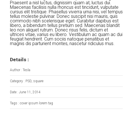
Praesent a nisl luctus, dignissim quam at, luctus dui.
Maecenas facilisis nulla rhoncus est tincidunt, vulputate
cursus elit tristique. Phasellus viverra urna nisi, vel tempus
tellus molestie pulvinar. Donec suscipit nisi mauris, quis
commodo nibh scelerisque eget. Curabitur dapibus est
libero, a bibendum tellus pretium sed. Maecenas blandit
leo non aliquet rutrum. Donec risus felis, dictum et
ultrices vitae, varius eu libero. Vestibulum ac quam ac dui
feugiat hendrerit. Cum sociis natoque penatibus et
magnis dis parturient montes, nascetur ridiculus mus.
Details :
Author : Tesla
Category : PSD, square
Date : June 11, 2014
Tags : cover ipsum lorem tag