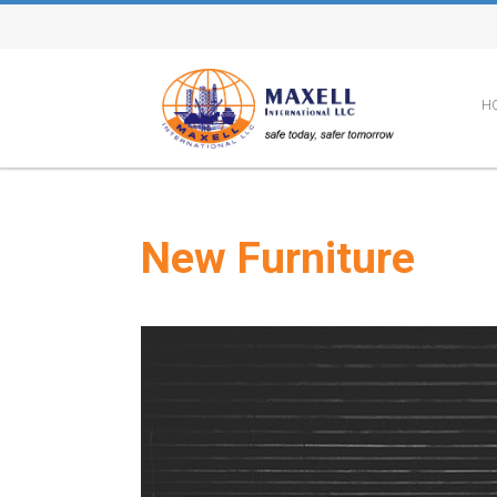
H
New Furniture