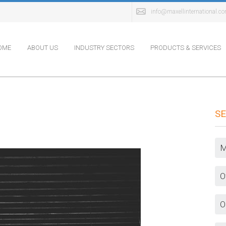
info@maxellinternational.c
OME
ABOUT US
INDUSTRY SECTORS
PRODUCTS & SERVICES
SE
M
O
O