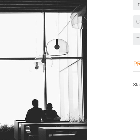
I
C
T
P
Sta