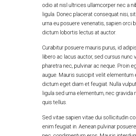
odio at nisl ultrices ullamcorper nec a n
ligula. Donec placerat consequat nisi, si
urna eu posuere venenatis, sapien orci bl
dictum lobortis lectus at auctor.
Curabitur posuere mauris purus, id adipi
libero ac lacus auctor, sed cursus nunc 
pharetra nec, pulvinar ac neque. Proin eg
augue. Mauris suscipit velit elementum er
dictum eget diam et feugiat. Nulla vulpu
ligula sed urna elementum, nec gravida mi
quis tellus.
Sed vitae sapien vitae dui sollicitudin
enim feugiat in. Aenean pulvinar posuere 
nec, condimentum eros. Mauris interdum i