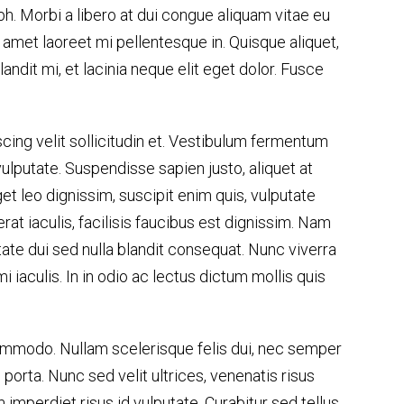
ibh. Morbi a libero at dui congue aliquam vitae eu
t amet laoreet mi pellentesque in. Quisque aliquet,
andit mi, et lacinia neque elit eget dolor. Fusce
scing velit sollicitudin et. Vestibulum fermentum
vulputate. Suspendisse sapien justo, aliquet at
et leo dignissim, suscipit enim quis, vulputate
at iaculis, facilisis faucibus est dignissim. Nam
tate dui sed nulla blandit consequat. Nunc viverra
 iaculis. In in odio ac lectus dictum mollis quis
 commodo. Nullam scelerisque felis dui, nec semper
porta. Nunc sed velit ultrices, venenatis risus
mperdiet risus id vulputate. Curabitur sed tellus